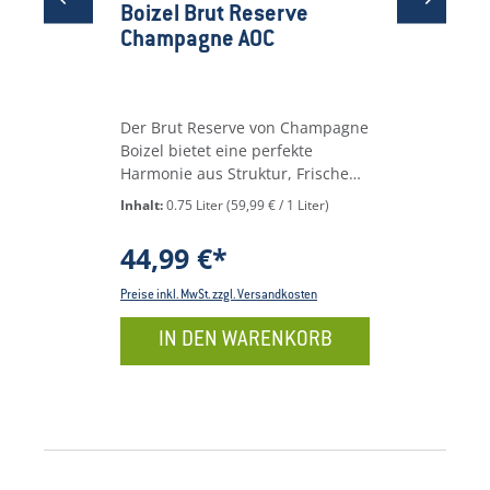
Boizel Brut Reserve
Crém
Champagne AOC
de B
Der Brut Reserve von Champagne
Diese
Boizel bietet eine perfekte
aus d
Harmonie aus Struktur, Frische
aussc
und aromatischer Komplexität,
Rebso
Inhalt:
0.75 Liter
(59,99 € / 1 Liter)
Inhalt
typisch für einen meisterhaft
und A
hergestellten
Böden
44,99 €*
14,
Champagner.VinifikationEine
Die kü
Mischung aus den besten
Lesez
Preise inkl. MwSt. zzgl. Versandkosten
Preise i
Trauben des Jahres, traditionell
Flasc
hergestellt und über mehrere
Schau
IN DEN WARENKORB
Jahre auf der Hefe gereift, um
miner
Komplexität und Feinheit zu
lange
fördern.VerkostungsnotizenElega
ausg
nte Aromen von weißen Blüten,
unters
Zitrusfrüchten und einem Hauch
Frisch
von Toast. Am Gaumen
Fruch