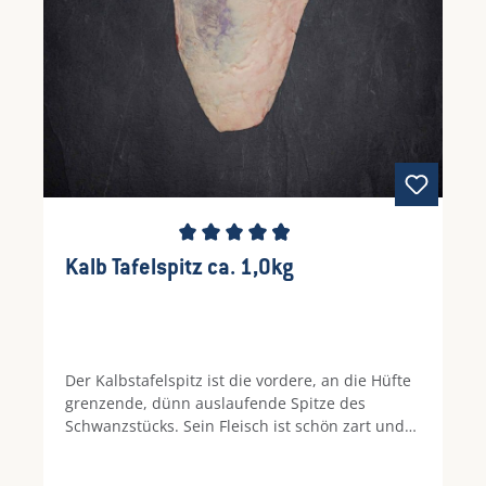
Durchschnittliche Bewertung von 4.94 von 5 S
Kalb Tafelspitz ca. 1,0kg
Der Kalbstafelspitz ist die vordere, an die Hüfte
grenzende, dünn auslaufende Spitze des
Schwanzstücks. Sein Fleisch ist schön zart und
mager und eignet sich hervorragend zum
Kochen. Zusammen mit klassischem