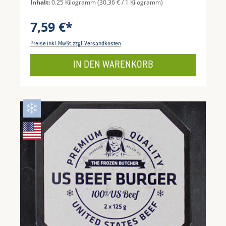
Inhalt:
0.25 Kilogramm
(30,36 € / 1 Kilogramm)
ideal für hochwertige Burger-Kreationen und
abwechslungsreiche Genussmomente. In der
7,59 €*
Packung enthalten sind zwei praktisch
portionierte Patties à 125 g.
Preise inkl. MwSt. zzgl. Versandkosten
IN DEN WARENKORB