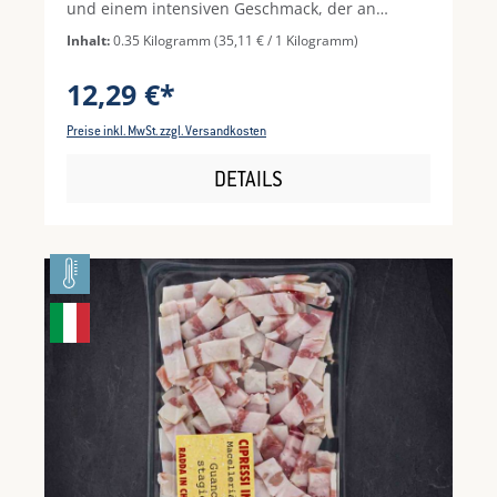
und einem intensiven Geschmack, der an
Wildgeflügel erinnert. Das Schwarzfederhuhn
Inhalt:
0.35 Kilogramm
(35,11 € / 1 Kilogramm)
gilt in Frankreich als Delikatesse und steht für
höchste Qualität und traditionelle Aufzucht.
12,29 €*
Ideal zum Braten, Schmoren oder sanften Garen
– perfekt für feine Geflügelgerichte mit
Preise inkl. MwSt. zzgl. Versandkosten
Charakter. Hinweis: Vor Verzehr vollständig
durcherhitzen und auf ausreichende
DETAILS
Küchenhygiene achten.