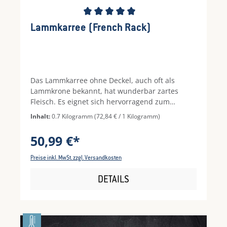
Durchschnittliche Bewertung von 5 von 5 Ste
Lammkarree (French Rack)
Das Lammkarree ohne Deckel, auch oft als
Lammkrone bekannt, hat wunderbar zartes
Fleisch. Es eignet sich hervorragend zum
Kurzbraten oder Grillen. Ein Hochgenuss für
Inhalt:
0.7 Kilogramm
(72,84 € / 1 Kilogramm)
Feinschmecker!
50,99 €*
Preise inkl. MwSt. zzgl. Versandkosten
DETAILS