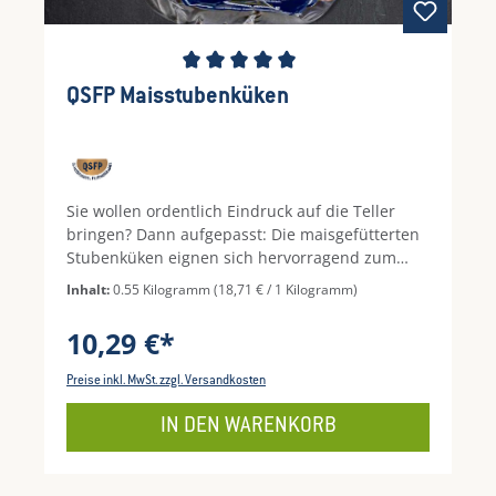
Durchschnittliche Bewertung von 5 von 5 Ste
QSFP Maisstubenküken
Sie wollen ordentlich Eindruck auf die Teller
bringen? Dann aufgepasst: Die maisgefütterten
Stubenküken eignen sich hervorragend zum
Backen, Braten oder Grillen. Gehen Sie
Inhalt:
0.55 Kilogramm
(18,71 € / 1 Kilogramm)
behutsam mit dem außergewöhnlichen Geflügel
um, es gelingt am besten durch sanftes Garen
10,29 €*
oder indirekte BBQ-Hitze, denn so bleibt es
saftig und superzart. Sie können es außerdem
Preise inkl. MwSt. zzgl. Versandkosten
ganz unkompliziert mit ein paar Kräutern und
Meersalz einreiben und im Ofen braten, oder
IN DEN WARENKORB
gefüllt mit einer raffinierten Farce backen.