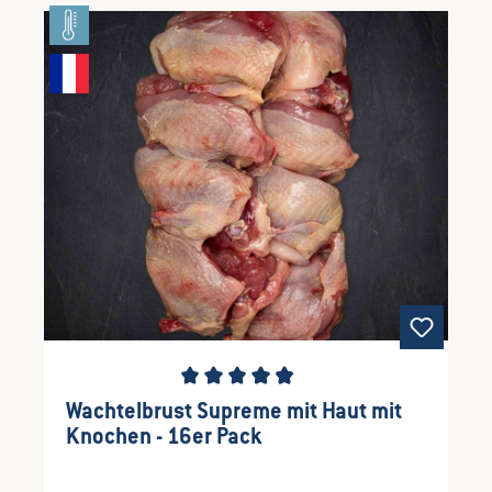
Durchschnittliche Bewertung von 4.94 von 5 S
Wachtelbrust Supreme mit Haut mit
Knochen - 16er Pack