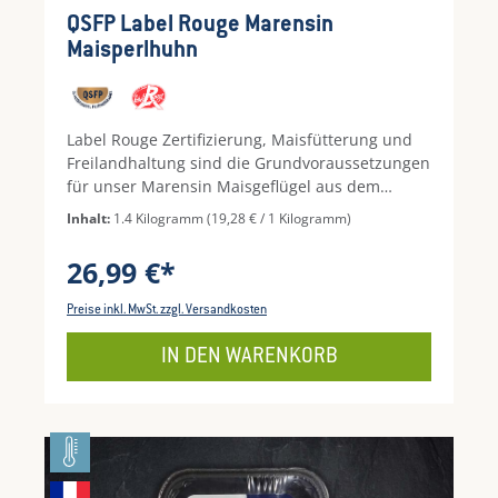
Durchschnittliche Bewertung von 5 von 5 Ste
QSFP Label Rouge Marensin
Maisperlhuhn
Label Rouge Zertifizierung, Maisfütterung und
Freilandhaltung sind die Grundvoraussetzungen
für unser Marensin Maisgeflügel aus dem
Südwesten Frankreichs. In den Pinienwäldern,
Inhalt:
1.4 Kilogramm
(19,28 € / 1 Kilogramm)
im Hinterland des Atlantiks unter der Sonne des
Südens Frankreichs wächst unser absolutes
26,99 €*
Premiumgeflügel langsam auf und bildet einen
außergewöhnlich aromatischen Geschmack. Das
Preise inkl. MwSt. zzgl. Versandkosten
Maisperlhuhn lässt sich ideal im Ganzen im
Ofen schmoren, sodass das saftige Fleisch
IN DEN WARENKORB
förmlich vom Knochen fällt. Der Geschmack des
Perlhuhns wird Sie überzeugen! Hinweis: Vor
Verzehr vollständig durcherhitzen und auf
ausreichende Küchenhygiene achten!