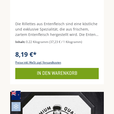
Die Rillettes aus Entenfleisch sind eine köstliche
und exklusive Spezialität, die aus frischem,
zartem Entenfleisch hergestellt wird. Die Enten
werden auf traditionelle Art und Weise
Inhalt:
0.22 Kilogramm
(37,23 € / 1 Kilogramm)
zubereitet und in kleinen Mengen verarbeitet,
um einen intensiven Geschmack und eine zarte
8,19 €*
Textur zu garantieren. Die Rillettes sind eine
klassische Delikatesse aus Frankreich, die als
Preise inkl. MwSt. zzgl. Versandkosten
Brotaufstrich oder Vorspeise serviert werden
können. Sie eignen sich hervorragend für
IN DEN WARENKORB
besondere Anlässe oder als besonderes
Highlight für ein Abendessen mit Freunden oder
Familie.