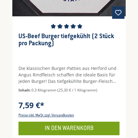
Durchschnittliche Bewertung von 5 von 5 Ste
US-Beef Burger tiefgekühlt (2 Stück
pro Packung)
Die klassischen Burger-Patties aus Herford und
Angus Rindfleisch schaffen die ideale Basis für
jeden Burger! Das tiefgekühlte Burger-Fleisch
lässt sich ganz unkompliziert sauber in Grill
Inhalt:
0.3 Kilogramm
(25,30 € / 1 Kilogramm)
oder Pfanne zubereiten, da sie fertig geformt
und gewürzt sind. Genießen Sie dieses saftige
7,59 €*
köstliche Rindfleisch ganz schlicht zwischen 2
Brötchenhälften. In der Packung befinden sich 2
Preise inkl. MwSt. zzgl. Versandkosten
x 125g Patties.Feiern Sie eine große Grill-Party?
Oder möchten Sie mehr als nur 2 US-Burger
IN DEN WARENKORB
probieren? Dann greifen Sie zu der größeren