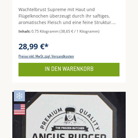
Wachtelbrust Supreme mit Haut und
Flügelknochen überzeugt durch ihr saftiges,
aromatisches Fleisch und eine feine Struktur.
Perfekt geeignet zum Grillen oder Braten –
Inhalt:
0.75 Kilogramm
(38,65 € / 1 Kilogramm)
besonders mit einer kräftigen Marinade
entfaltet sie ihren vollen Geschmack. Jede Brust
28,99 €*
wiegt ca. 40 g, im praktischen 16er-Pack für
Genussmomente mit Familie oder Freunden.
Preise inkl. MwSt. zzgl. Versandkosten
Hinweis: Vor Verzehr vollständig durcherhitzen
und auf ausreichende Küchenhygiene achten! In
IN DEN WARENKORB
der Packung befinden sich 16 Wachtelbrüste mit
Flügelknochen.