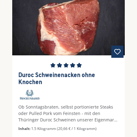
Durchschnittliche Bewertung von 4.89 von 5 S
Duroc Schweinenacken ohne
Knochen
Ob Sonntagsbraten, selbst portionierte Steaks
oder Pulled Pork vom Feinsten - mit den
Thüringer Duroc Schweinen unserer Eigenmarke
Frischeparadies versorgen wir Sie in jeder
Inhalt:
1.5 Kilogramm
(20,66 € / 1 Kilogramm)
Situation mit Fleischgenuss der Extraklasse.