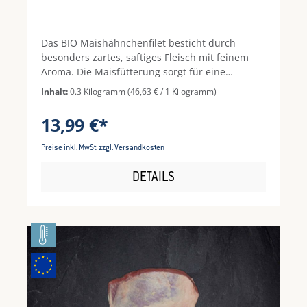
Das BIO Maishähnchenfilet besticht durch
besonders zartes, saftiges Fleisch mit feinem
Aroma. Die Maisfütterung sorgt für eine
goldgelbe Farbe und einen milden,
Inhalt:
0.3 Kilogramm
(46,63 € / 1 Kilogramm)
vollmundigen Geschmack. Ideal zum Braten,
Schmoren oder Kurzbraten – ein echtes
13,99 €*
Highlight. Hinweis: Vor Verzehr vollständig
durcherhitzen und auf ausreichende
Preise inkl. MwSt. zzgl. Versandkosten
Küchenhygiene achten.
DETAILS