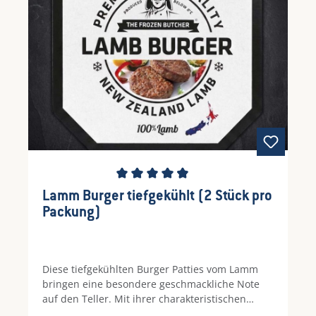
Durchschnittliche Bewertung von 4.6 von 5 St
Lamm Burger tiefgekühlt (2 Stück pro
Packung)
Diese tiefgekühlten Burger Patties vom Lamm
bringen eine besondere geschmackliche Note
auf den Teller. Mit ihrer charakteristischen
Aromatik und der zarten Struktur eignen sie sich