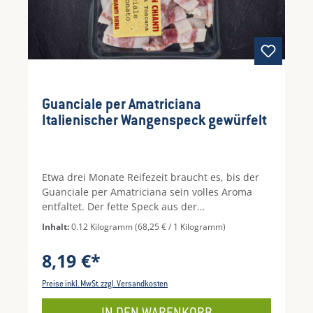
Guanciale per Amatriciana
Italienischer Wangenspeck gewürfelt
Etwa drei Monate Reifezeit braucht es, bis der
Guanciale per Amatriciana sein volles Aroma
entfaltet. Der fette Speck aus der
Schweinebacke kommt aus der Region Latium
Inhalt:
0.12 Kilogramm
(68,25 € / 1 Kilogramm)
und ist luftgetrocknet und nicht geräuchert.
Guanciale Amatriciana ist die wichtigste Zutat
8,19 €*
für Spaghetti Amatriciana, kann aber auch für
Carbonara eingesetzt oder einfach pur mit
Preise inkl. MwSt. zzgl. Versandkosten
etwas Brot genossen werden.