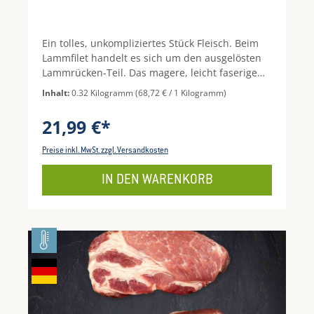
Ein tolles, unkompliziertes Stück Fleisch. Beim
Lammfilet handelt es sich um den ausgelösten
Lammrücken-Teil. Das magere, leicht faserige
Fleisch ist frei von Sehnen und kann wie ein
Inhalt:
0.32 Kilogramm
(68,72 € / 1 Kilogramm)
Steak oder im Ganzen verarbeitet werden. Damit
es nicht trocken wird, empfiehlt es sich
21,99 €*
besonders zum Kurzbraten oder Grillen. Dank
des maßgeschneiderten Zuschnitts, wie bei
Preise inkl. MwSt. zzgl. Versandkosten
jeder Variation dieses Produktes, gestaltet sich
die Zubereitung angenehm unkompliziert,
IN DEN WARENKORB
sodass nicht nur der letztendliche Verzehr eine
wahre Freude darstellt.