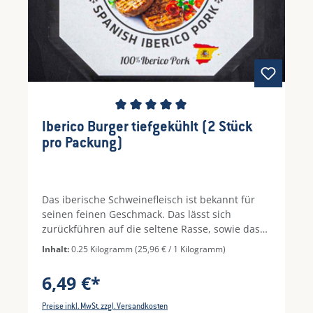
Durchschnittliche Bewertung von 5 von 5 Ste
Iberico Burger tiefgekühlt (2 Stück
pro Packung)
Das iberische Schweinefleisch ist bekannt für
seinen feinen Geschmack. Das lässt sich
zurückführen auf die seltene Rasse, sowie das
natürliche Futter, welches mit Olivenöl
Inhalt:
0.25 Kilogramm
(25,96 € / 1 Kilogramm)
angereichert wird. Das Iberico-Schweinefleisch
schmeckt sehr saftig und ist einzigartig im
6,49 €*
Aroma. Frozen Butcher hat das Fleisch zu einem
saftigen Patty verarbeitet, das ein einziges
Preise inkl. MwSt. zzgl. Versandkosten