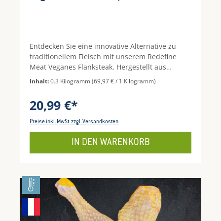
Entdecken Sie eine innovative Alternative zu
traditionellem Fleisch mit unserem Redefine
Meat Veganes Flanksteak. Hergestellt aus
hochwertigen pflanzlichen Zutaten, bietet dieses
Inhalt:
0.3 Kilogramm
(69,97 € / 1 Kilogramm)
Flanksteak eine perfekte Balance aus
Geschmack, Textur und Nährstoffen, die jeden
20,99 €*
Gaumen begeistern wird. Das vegane Flanksteak
wird mit modernster Technologie und einem
Preise inkl. MwSt. zzgl. Versandkosten
einzigartigen Herstellungsprozess kreiert, um
eine authentische Fleischähnlichkeit zu erzielen,
IN DEN WARENKORB
ohne dabei auf tierische Produkte
zurückzugreifen. Die saftige und zarte
Konsistenz des Flanksteaks wird durch sorgfältig
ausgewählte pflanzliche Proteine und Aromen
erreicht, die ein unvergleichliches kulinarisches
Erlebnis bieten.Ideal für alle, die nach einer
köstlichen und nachhaltigen Alternative zu