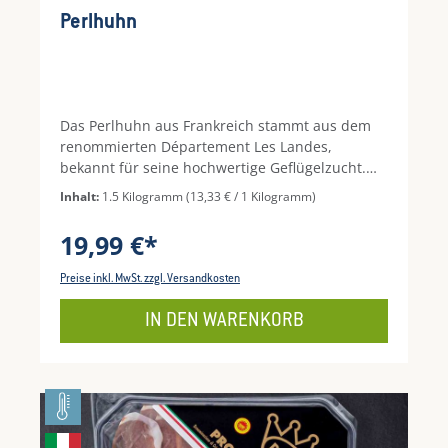
Perlhuhn
Das Perlhuhn aus Frankreich stammt aus dem
renommierten Département Les Landes,
bekannt für seine hochwertige Geflügelzucht.
Mindestens 81 Tage aufgezogen und
Inhalt:
1.5 Kilogramm
(13,33 € / 1 Kilogramm)
ausschließlich mit pflanzlichem Futter gefüttert,
überzeugt das vollfleischige Huhn mit zartem,
19,99 €*
hellem Fleisch und intensivem Aroma. Ideal zum
Braten, Schmoren oder Garen – für Genießer
Preise inkl. MwSt. zzgl. Versandkosten
und festliche Menüs, die besonderen
Geschmack verlangen. Hinweis: Vor Verzehr
IN DEN WARENKORB
vollständig durcherhitzen und auf ausreichende
Küchenhygiene achten.