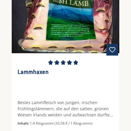
Durchschnittliche Bewertung von 5 von 5 Ste
Lammhaxen
Bestes Lammfleisch von jungen, irischen
Frühlingslämmern, die auf den satten, grünen
Wiesen Irlands weiden und aufwachsen durften.
Die Lammhaxe ist ein Teilstück der Lammkeule
Inhalt:
1.4 Kilogramm
(33,56 € / 1 Kilogramm)
und eignet sich hervorragend zum Schmoren.