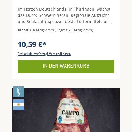
Im Herzen Deutschlands, in Thüringen, wächst
das Duroc Schwein heran. Regionale Aufzucht
und Schlachtung sowie beste Futtermittel aus
eigenem Anbau liefern ein Spitzenprodukt mit
Inhalt:
0.6 Kilogramm
(17,65 € / 1 Kilogramm)
vielen Vorteilen. Die hauseigenen Thüringer
Bratwürste von Duroc schmecken am besten
10,59 €*
direkt vom Grill. Durch den geringen Bratverlust
bleibt die Bratwurst schön zart und saftig - ein
Preise inkl. MwSt. zzgl. Versandkosten
aromatischer und edler Genuss. (Packungsinhalt
ca. 5 Stück)
IN DEN WARENKORB