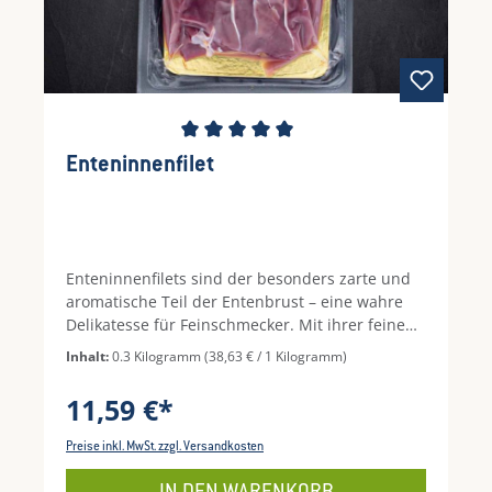
Durchschnittliche Bewertung von 5 von 5 Ste
Enteninnenfilet
Enteninnenfilets sind der besonders zarte und
aromatische Teil der Entenbrust – eine wahre
Delikatesse für Feinschmecker. Mit ihrer feinen
Struktur und ihrem mageren Fleisch sind sie
Inhalt:
0.3 Kilogramm
(38,63 € / 1 Kilogramm)
ideal für die Zubereitung in der Pfanne oder
Sous-vide. Wie bei der Entenbrust empfiehlt es
11,59 €*
sich auch beim Enteninnenfilet, die Haut vor
dem Braten rautenförmig einzuschneiden,
Preise inkl. MwSt. zzgl. Versandkosten
damit das Fleisch gleichmäßig gar wird und die
Oberfläche knusprig bleibt. Serviert mit