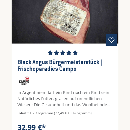
Durchschnittliche Bewertung von 5 von 5 Ste
Black Angus Bürgermeisterstück |
Frischeparadies Campo
In Argentinien darf ein Rind noch ein Rind sein.
Natürliches Futter, grasen auf unendlichen
Wiesen: Die Gesundheit und das Wohlbefinden
der Tiere stehen im Mittelpunkt. Argentinisches
Inhalt:
1.2 Kilogramm
(27,49 € / 1 Kilogramm)
Rindfleisch gehört zum Besten, was eine Küche
servieren kann und Campo Beef hält in dieser
32,99 €*
Liga einen Spitzenplatz! So zählt auch unser