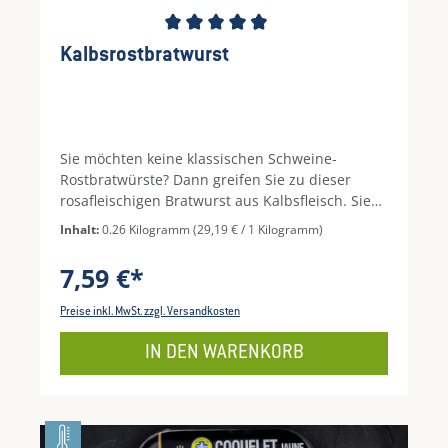
Durchschnittliche Bewertung von 4.5 von 5 St
Kalbsrostbratwurst
Sie möchten keine klassischen Schweine-
Rostbratwürste? Dann greifen Sie zu dieser
rosafleischigen Bratwurst aus Kalbsfleisch. Sie
wird Sie sicherlich überzeugen. Grillen Sie etwas
Inhalt:
0.26 Kilogramm
(29,19 € / 1 Kilogramm)
Besonderes!Das aromatisch gewürzte
Kalbsfleisch wird umhüllt von einem Schafs-
7,59 €*
Naturdarm und ist daher komplett ohne
Schwein!
Preise inkl. MwSt. zzgl. Versandkosten
IN DEN WARENKORB