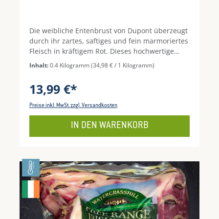
Die weibliche Entenbrust von Dupont überzeugt
durch ihr zartes, saftiges und fein marmoriertes
Fleisch in kräftigem Rot. Dieses hochwertige
Stück zeichnet sich durch einen geringen
Inhalt:
0.4 Kilogramm
(34,98 € / 1 Kilogramm)
Fettanteil aus, bleibt dabei aber dennoch
herrlich aromatisch und mager. Ideal zum
13,99 €*
Braten oder Grillen.Wird die dicke, aufliegende
Fettschicht vor der Zubereitung mit einem
Preise inkl. MwSt. zzgl. Versandkosten
scharfen Messer rautenförmig eingeritzt. So
verhindert man, dass sich das Fett
IN DEN WARENKORB
zusammenzieht, und die Entenbrust behält ihre
formschöne Optik. Perfekt für Feinschmecker,
die Wert auf Qualität und authentischen Genuss
legen – egal, ob für besondere Anlässe oder die
gehobene Alltagsküche.Hinweis: Vor Verzehr
vollständig durcherhitzen und auf ausreichende
Küchenhygiene achten!