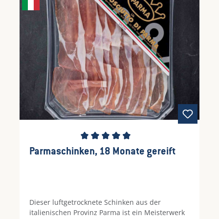
Durchschnittliche Bewertung von 4.71 von 5 S
Parmaschinken, 18 Monate gereift
Dieser luftgetrocknete Schinken aus der
italienischen Provinz Parma ist ein Meisterwerk