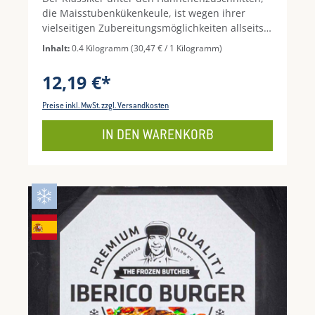
die Maisstubenkükenkeule, ist wegen ihrer
vielseitigen Zubereitungsmöglichkeiten allseits
beliebt. Egal ob als Grillgut, gebraten, aus dem
Inhalt:
0.4 Kilogramm
(30,47 € / 1 Kilogramm)
Ofen oder sogar aus dem Dampfgarer, jede
Variation eignet sich, um eine andere Seite ans
12,19 €*
Licht zu bringen.Hinweis: Vor Verzehr
vollständig durcherhitzen und auf ausreichende
Preise inkl. MwSt. zzgl. Versandkosten
Küchenhygiene achten!
IN DEN WARENKORB