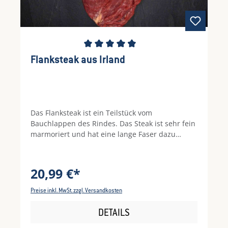
Durchschnittliche Bewertung von 4.82 von 5 S
Flanksteak aus Irland
Das Flanksteak ist ein Teilstück vom
Bauchlappen des Rindes. Das Steak ist sehr fein
marmoriert und hat eine lange Faser dazu
kommt noch, dass das Stück Fleisch einen
geringen Anteil an Fett hat und äußerst intensiv
im Geschmack ist.
20,99 €*
Preise inkl. MwSt. zzgl. Versandkosten
DETAILS