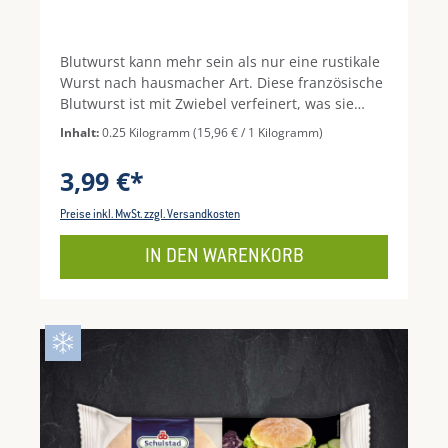
Blutwurst kann mehr sein als nur eine rustikale
Wurst nach hausmacher Art. Diese französische
Blutwurst ist mit Zwiebel verfeinert, was sie
noch aromatischer macht. Die Blutwurst mit
Inhalt:
0.25 Kilogramm
(15,96 € / 1 Kilogramm)
Zwiebeln schmeckt auf Brot, ist aber auch ideale
Basis für einen raffinierten Blutwurststrudel
3,99 €*
oder für den Klassiker Himmel & Erde mit
Kartoffelpüree und Apfel.
Preise inkl. MwSt. zzgl. Versandkosten
IN DEN WARENKORB