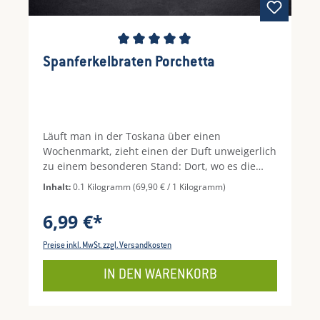
Durchschnittliche Bewertung von 4.67 von 5 S
Spanferkelbraten Porchetta
Läuft man in der Toskana über einen
Wochenmarkt, zieht einen der Duft unweigerlich
zu einem besonderen Stand: Dort, wo es die
warme, gegrillte Porchetta gibt. Porchetta wird
Inhalt:
0.1 Kilogramm
(69,90 € / 1 Kilogramm)
aus Spanferkelrücken oder Bauch hergestellt,
der mit Gewürzen und Kräutern gefüllt, gerollt
6,99 €*
und gut verschnürt wird. Hauchdünn
aufgeschnitten, ist Porchetta ein Genuss auf
Preise inkl. MwSt. zzgl. Versandkosten
frischem Weißbrot.
IN DEN WARENKORB