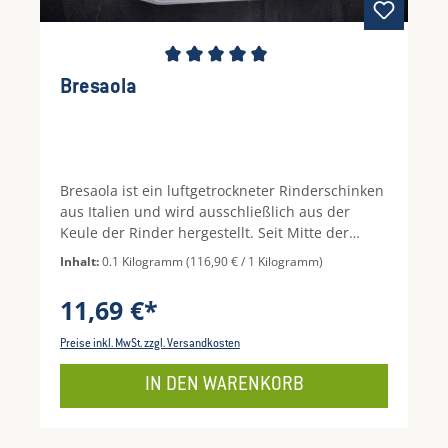
Durchschnittliche Bewertung von 5 von 5 Ste
Bresaola
Bresaola ist ein luftgetrockneter Rinderschinken
aus Italien und wird ausschließlich aus der
Keule der Rinder hergestellt. Seit Mitte der
1990er Jahre ist das Produkt durch das IGP-
Inhalt:
0.1 Kilogramm
(116,90 € / 1 Kilogramm)
Siegel geschützt. Das bedeutet, echte Bresaola
darf ausschließlich aus der italienischen Provinz
11,69 €*
Sondrio kommen, die Hersteller müssen sich an
strenge Produktionsregeln halten. Ein Klassiker
Preise inkl. MwSt. zzgl. Versandkosten
ist Bresaola mit Rucola, Olivenöl und Parmigiano
Reggiano, doch auch pur auf der Antipastiplatte
IN DEN WARENKORB
oder als edler Sandwichbelag eignet sich der
luftgetrocknete Schinken perfekt.