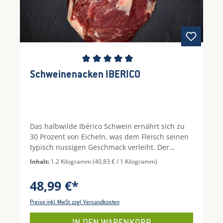
Durchschnittliche Bewertung von 4.83 von 5 S
Schweinenacken IBERICO
Das halbwilde Ibérico Schwein ernährt sich zu
30 Prozent von Eicheln, was dem Fleisch seinen
typisch nussigen Geschmack verleiht. Der
Schweinenacken, auch als Schweinekamm oder
Inhalt:
1.2 Kilogramm
(40,83 € / 1 Kilogramm)
Hals bekannt, ist die vordere Verlängerung des
Kotelettstrangs bis zur vierten oder fünften
48,99 €*
Rippe. Sein Fleisch ist stark von Fett
durchwachsen und daher herrlich saftig und
Preise inkl. MwSt. zzgl. Versandkosten
aromatisch. Es eignet sich besonders gut als
Bratenstück zum Schmoren oder in Steaks