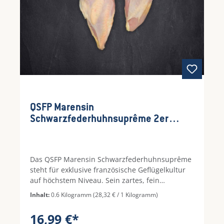
QSFP Marensin
Schwarzfederhuhnsuprême 2er
frisch ca. 490g
Das QSFP Marensin Schwarzfederhuhnsuprême
steht für exklusive französische Geflügelkultur
auf höchstem Niveau. Sein zartes, fein
marmoriertes Fleisch begeistert mit
Inhalt:
0.6 Kilogramm
(28,32 € / 1 Kilogramm)
aromatischer Tiefe und einer dezenten
Wildnote. Durch die traditionelle Aufzucht im
16,99 €*
Marensin-Gebiet entsteht eine