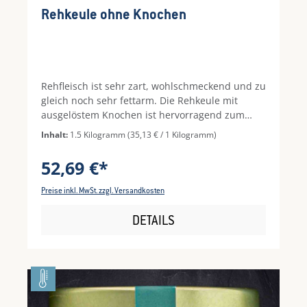
Durchschnittliche Bewertung von 4.86 von 5 S
Rehkeule ohne Knochen
Rehfleisch ist sehr zart, wohlschmeckend und zu
gleich noch sehr fettarm. Die Rehkeule mit
ausgelöstem Knochen ist hervorragend zum
Schmoren oder Braten im Bräter geeignet.
Inhalt:
1.5 Kilogramm
(35,13 € / 1 Kilogramm)
Hinweis: Vor Verzehr vollständig durcherhitzen
und auf ausreichend Küchenhygiene achten!
52,69 €*
Preise inkl. MwSt. zzgl. Versandkosten
DETAILS