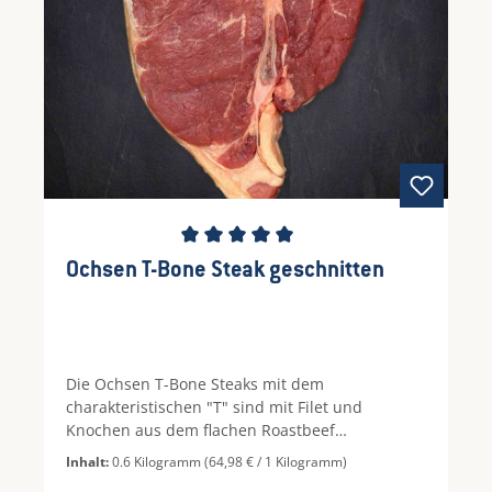
alltäglichen Genuss. Genießen Sie eines der
feinsten Beispiele italienischer Schinken-
Tradition!
Durchschnittliche Bewertung von 5 von 5 Ste
Ochsen T-Bone Steak geschnitten
Die Ochsen T-Bone Steaks mit dem
charakteristischen "T" sind mit Filet und
Knochen aus dem flachen Roastbeef
geschnitten. Das irische Rind verbringt den
Inhalt:
0.6 Kilogramm
(64,98 € / 1 Kilogramm)
Großteil des Jahres in der freien Natur und kann