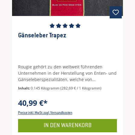
Durchschnittliche Bewertung von 5 von 5 Ste
Gänseleber Trapez
Rougie gehört zu den weltweit führenden
Unternehmen in der Herstellung von Enten- und
Gänseleberspezialitäten, welche von
Feinschmeckern hoch geschätzt
Inhalt:
0.145 Kilogramm
(282,69 € / 1 Kilogramm)
werden. Aufgrund des trapezförmigen
Aussehens, ist diese Gänseleber ein idealer
40,99 €*
Hingucker und schmeckt obendrein noch
vorzüglich. Ein exklusives Produkt, das mit einer
Preise inkl. MwSt. zzgl. Versandkosten
feinen, zarten und cremigen Textur einen
wahren Feinkost Genuss hervorbringt. Sie ist
IN DEN WARENKORB
leicht süßlich im Geschmack und eignet sich für