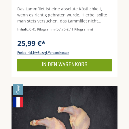
Das Lammfilet ist eine absolute Köstlichkeit,
wenn es richtig gebraten wurde. Hierbei sollte
man stets versuchen, das Lammfilet nicht
durchzubraten, denn es muss von innen rosa
Inhalt:
0.45 Kilogramm
(57,76 € / 1 Kilogramm)
sein. Um das perfekte Ergebnis zu erreichen,
sollte das Filet erst scharf angebraten und dann
25,99 €*
in Alufolie gewickelt im Ofen garziehen. Ein
absoluter Hochgenuss!
Preise inkl. MwSt. zzgl. Versandkosten
IN DEN WARENKORB