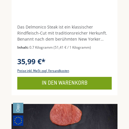
Das Delmonico Steak ist ein klassischer
Rindfleisch-Cut mit traditionsreicher Herkunft.
Benannt nach dem berühmten New Yorker
Restaurant Delmonico’s, das die Zubereitung
Inhalt:
0.7 Kilogramm
(51,41 € / 1 Kilogramm)
dieses Zuschnitts populär machte, steht es
heute für markanten Fleischgenuss und eine
35,99 €*
besonders charaktervolle Schnittführung. Auch
als Ribeye Bone bekannt, überzeugt dieser Cut
Preise inkl. MwSt. zzgl. Versandkosten
vor allem durch seine feine Marmorierung und
seine ausdrucksstarke Optik.
IN DEN WARENKORB