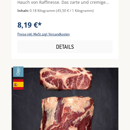
Hauch von Raffinesse. Das zarte und cremige
Aroma der Entenleber wird durch die leicht
Inhalt:
0.18 Kilogramm
(45,50 € / 1 Kilogramm)
pikante Note des grünen Pfeffers perfekt
ausbalanciert.Diese exquisite Spezialität ist
8,19 €*
ideal für besondere Momente - sei es als
Vorspeise, auf frischem Baguette oder zu
Preise inkl. MwSt. zzgl. Versandkosten
kräftigem, dunklem Brot. Ein Genuss für
Feinschmecker, der sich hervorragend mit
DETAILS
einem Glas Rotwein oder einem würzigen
Chutney kombinieren lässt.