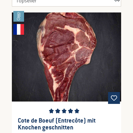
Durchschnittliche Bewertung von 5 von 5 Ste
Cote de Boeuf (Entrecôte) mit
Knochen geschnitten