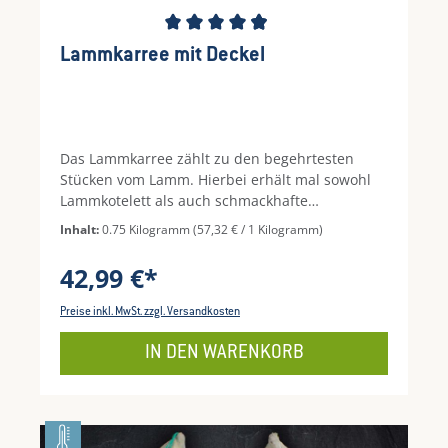
Durchschnittliche Bewertung von 4.88 von 5 S
Lammkarree mit Deckel
Das Lammkarree zählt zu den begehrtesten
Stücken vom Lamm. Hierbei erhält mal sowohl
Lammkotelett als auch schmackhafte
Bratenstücke. Es lässt sich im Ganzen mit einer
Inhalt:
0.75 Kilogramm
(57,32 € / 1 Kilogramm)
Kräuterkruste oder mit ein paar Kräutern wie
Rosmarin und Thymian zusätzlich
42,99 €*
aromatisieren. Auch geschnittene Stielkoteletts
vom Grill oder in der Pfanne mit ein paar
Preise inkl. MwSt. zzgl. Versandkosten
frischen Aromen und Gewürzen kann uns
vollständig überzeugen.Das Lammfleisch
IN DEN WARENKORB
stammt von jungen, irischen Frühlingslämmern,
die auf den satten, grünen Wiesen Irlands
weiden und aufgewachsen sind.