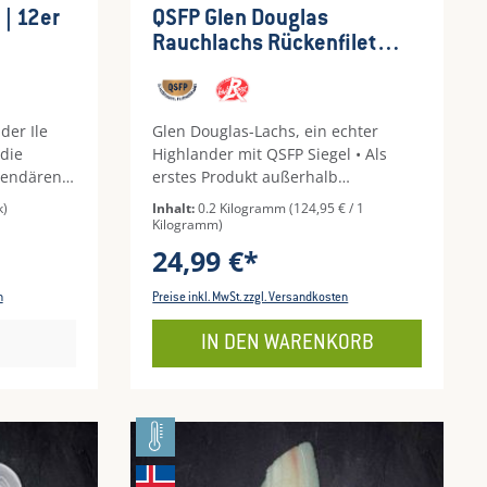
wertung von 5 von 5 Sternen
Durchschnittliche Bewertung von 5 
 | 12er
QSFP Glen Douglas
Rauchlachs Rückenfilet
g.g.A.
der Ile
Glen Douglas-Lachs, ein echter
 die
Highlander mit QSFP Siegel • Als
egendären
erstes Produkt außerhalb
von
Frankreichs mit dem Label Rouge
k)
Inhalt:
0.2 Kilogramm
(124,95 € / 1
2 bis 6
ausgezeichnet • Drei Jahre in den
Kilogramm)
ne
schottischen Lochs aufgewachsen •
24,99 €*
, die den
Max. 15-20 kg Lachs je m³ im
f bis zu
Aufzuchtbecken • Ernährung mit
n
Preise inkl. MwSt. zzgl. Versandkosten
e lange
nachhaltig gefangenem,
eßende
gentechnikfreiem Pflanzen- und
IN DEN WARENKORB
ihre
Fischfutter • Saftiges, festes Fleisch
–
dank starker natürlicher Strömung •
Grund ein
Lückenlose Rückverfolgbarkeit durch
ein strenges Identifikationssystem •
.Hinweis:
Aufzucht ohne Antibiotika
bendes