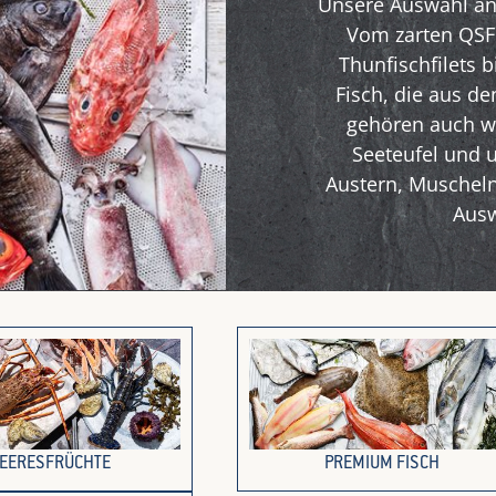
Unsere Auswahl an f
Vom zarten QSFP
Thunfischfilets b
Fisch, die aus d
gehören auch w
Seeteufel und 
Austern, Muschel
Ausw
EERESFRÜCHTE
PREMIUM FISCH