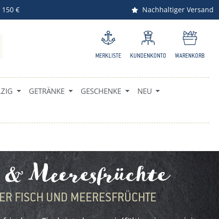
 150 €
Nachhaltiger Versand
MERKLISTE
KUNDENKONTO
WARENKORB
ZIG
GETRÄNKE
GESCHENKE
NEU
h & Meeresfrüchte
ER FISCH UND MEERESFRÜCHTE