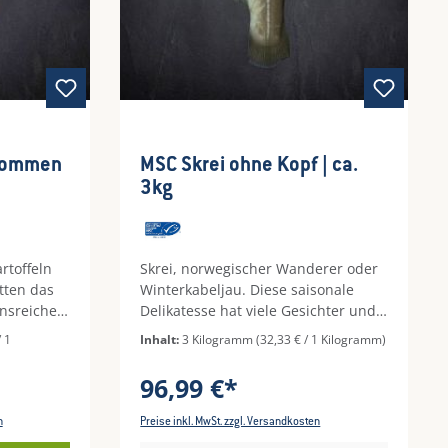
nommen
MSC Skrei ohne Kopf | ca.
3kg
rtoffeln
Skrei, norwegischer Wanderer oder
tten das
Winterkabeljau. Diese saisonale
onsreichen
Delikatesse hat viele Gesichter und
ich stets
eines ist köstlicher als das Andere.
/ 1
Inhalt:
3 Kilogramm
(32,33 € / 1 Kilogramm)
 besinnen
Wenn die Fische zum Laichen
ge Schritt.
meilenweit durchs Eismeer
96,99 €*
lität und
schwimmen, ist ihr Fleisch
rlassen
besonders kräftig und reich an
n
Preise inkl. MwSt. zzgl. Versandkosten
 Genuss
Fettreserven. Kulinarisch werden