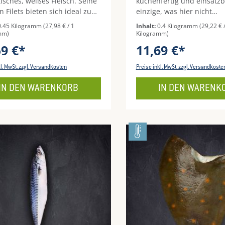
isches, weißes Fleisch. Seine
küchenfertig und einsatzb
n Filets bieten sich ideal zum
einzige, was hier nicht
n in Kombination mit
ausgenommen ist, ist der
0.45 Kilogramm
(27,98 € / 1
Inhalt:
0.4 Kilogramm
(29,22 € 
rranen Kräutern an - ein
von Fisch aus bestandssc
mm)
Kilogramm)
!
Aquakultur. Braten, backe
59 €*
11,69 €*
grillen Sie den aromatisc
der Küste und erfreuen Si
kl. MwSt. zzgl. Versandkosten
Preise inkl. MwSt. zzgl. Versandkoste
feinem, festen Fleisch in 
Qualität, mit bestem Gewi
IN DEN WARENKORB
IN DEN WARENK
besten Beilagen? Finden S
natürlich auch bei uns!