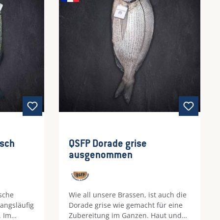
cheidung
m Gaumen.
wertung von 5 von 5 Sternen
rsch
QSFP Dorade grise
ausgenommen
sche
Wie all unsere Brassen, ist auch die
angsläufig
Dorade grise wie gemacht für eine
. Im
Zubereitung im Ganzen. Haut und