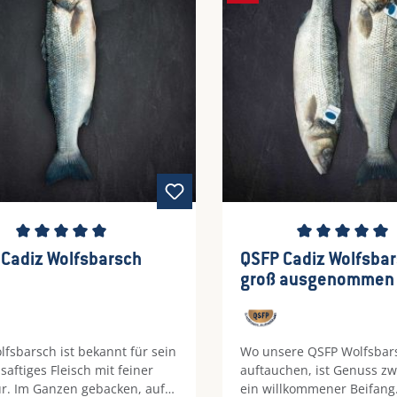
iegel.
landen Sie mit Ihrer Ents
stets einen Volltreffer a
schnittliche Bewertung von 5 von 5 Sternen
Durchschnittliche Be
 Cadiz Wolfsbarsch
QSFP Cadiz Wolfsba
groß ausgenommen
lfsbarsch ist bekannt für sein
Wo unsere QSFP Wolfsbar
 saftiges Fleisch mit feiner
auftauchen, ist Genuss zw
ur. Im Ganzen gebacken, auf
ein willkommener Beifang