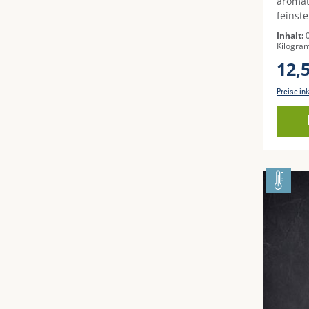
aromat
feinste
Grille
Inhalt:
medite
Kilogra
Genuss
12,
Preise in