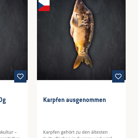
wertung von 4.94 von 5 Sternen
0g
Karpfen ausgenommen
akultur –
Karpfen gehört zu den ältesten