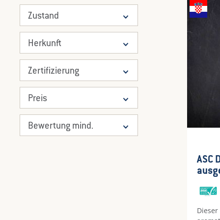
Zustand
Herkunft
Zertifizierung
Preis
Bewertung mind.
Durch
ASC 
aus
Dieser 