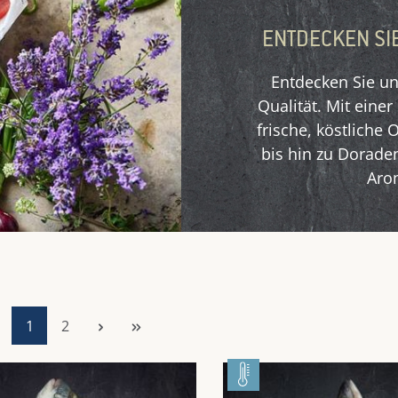
ENTDECKEN SIE
Entdecken Sie u
Qualität. Mit eine
frische, köstliche
bis hin zu Doraden
Arom
Seite
Seite
1
2