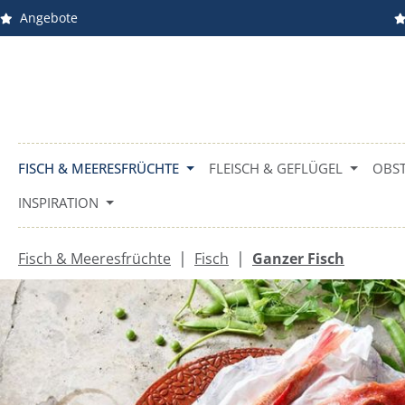
Angebote
m Hauptinhalt springen
Zur Suche springen
Zur Hauptnavigation springen
FISCH & MEERESFRÜCHTE
FLEISCH & GEFLÜGEL
OBST
INSPIRATION
|
|
Fisch & Meeresfrüchte
Fisch
Ganzer Fisch