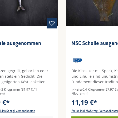
ele ausgenommen
MSC Scholle ausge
zen gegrillt, gebacken oder
Die Klassiker mit Speck, Ka
n stets ein Gedicht. Die
und Eihülle sind unumstri
 getigerten Köstlichkeiten
Fundament dieser traditi
ptimale Happen für den
und genussvollen Fische. S
0.3 Kilogramm
(31,97 € / 1
Inhalt:
0.4 Kilogramm
(27,97 € 
nen Fischhunger. Unser
auf das gute Bewährte zu
mm)
Kilogramm)
editerran serviert, mit
ist sicherlich oft der richti
9 €*
11,19 €*
n Kräutern gefüllt,
Da Sie sich in Sachen Qua
ankruste und buntem Pfeffer
Zuverlässigkeit auf uns ve
kl. MwSt. zzgl. Versandkosten
Preise inkl. MwSt. zzgl. Versandkoste
roter Zwiebel, Knoblauch und
können, ist es an der Zeit