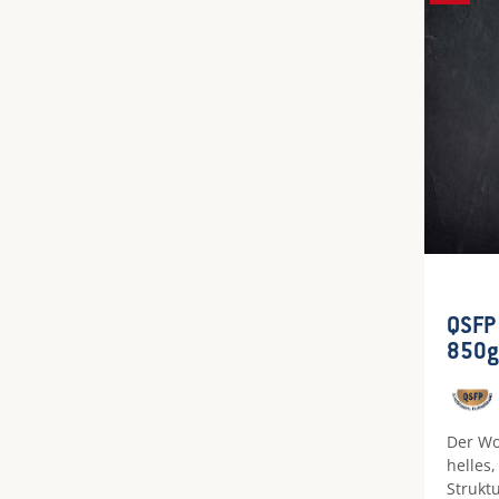
QSFP S
Durch
QSFP
850g
Der Wo
helles,
Strukt