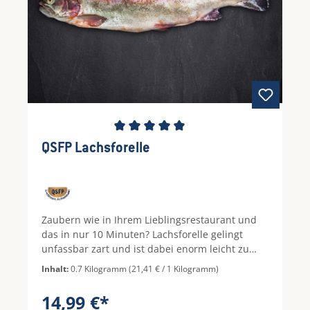
Durchschnittliche Bewertung von 5 von 5 Ste
QSFP Lachsforelle
Zaubern wie in Ihrem Lieblingsrestaurant und
das in nur 10 Minuten? Lachsforelle gelingt
unfassbar zart und ist dabei enorm leicht zu
entgräten. In der Pfanne, im Ofen oder auf dem
Inhalt:
0.7 Kilogramm
(21,41 € / 1 Kilogramm)
Grill benötigt unser Premium Fisch bei 200 Grad
gerade einmal 10 Minuten. Servieren Sie diesen
14,99 €*
Geschmacksrekord mit gestiftetem