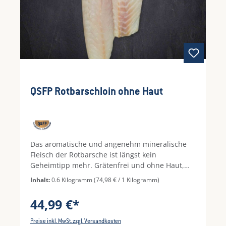
QSFP Rotbarschloin ohne Haut
Das aromatische und angenehm mineralische
Fleisch der Rotbarsche ist längst kein
Geheimtipp mehr. Grätenfrei und ohne Haut,
gibt es nichts mehr zu bedenken und Sie
Inhalt:
0.6 Kilogramm
(74,98 € / 1 Kilogramm)
können kulinarisch direkt durchstarten. Die
Loins bieten sich ideal zur Zubereitung im Ofen
44,99 €*
in cremiger Soße oder frischem Gemüsebett an.
Natürlich können Sie das robuste Fleisch auch
Preise inkl. MwSt. zzgl. Versandkosten