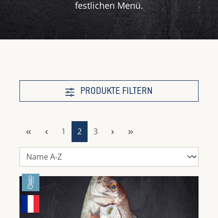
festlichen Menü.
PRODUKTE FILTERN
Seite
Seite
Seite
1
2
3