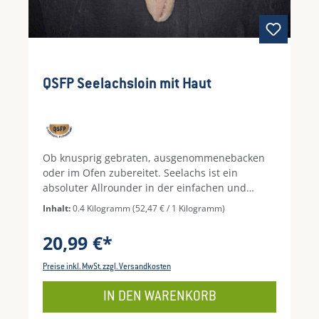
QSFP Seelachsloin mit Haut
Ob knusprig gebraten, ausgenommenebacken
oder im Ofen zubereitet. Seelachs ist ein
absoluter Allrounder in der einfachen und
unkomplizierten Fischküche. Das QSFP Siegel ist
Inhalt:
0.4 Kilogramm
(52,47 € / 1 Kilogramm)
das kulinarische i-Tüpfelchen für entspannte
Abende mit exklusivem Genuss. Heben Sie Ihre
20,99 €*
leichte Küche auf ein neues Level und lassen Sie
sich diesen Leckerbissen nicht entgehen.
Preise inkl. MwSt. zzgl. Versandkosten
IN DEN WARENKORB