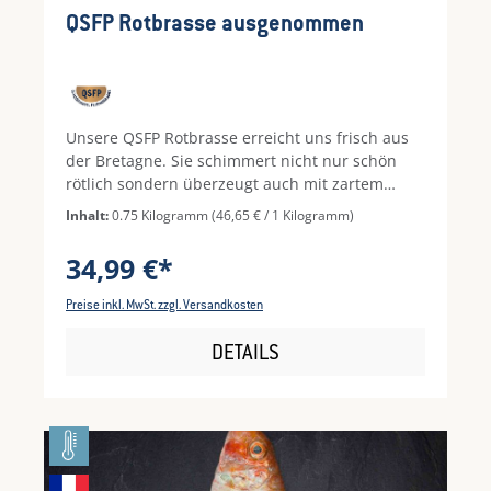
QSFP Rotbrasse ausgenommen
Unsere QSFP Rotbrasse erreicht uns frisch aus
der Bretagne. Sie schimmert nicht nur schön
rötlich sondern überzeugt auch mit zartem
Fleisch. Ob ganz im Ofen zubereitet oder auf
Inhalt:
0.75 Kilogramm
(46,65 € / 1 Kilogramm)
dem Grill, dieser Speisefisch ist etwas ganz
Besonderes. Genießen Sie dazu Kartoffeln und
34,99 €*
Salicornes.
Preise inkl. MwSt. zzgl. Versandkosten
DETAILS