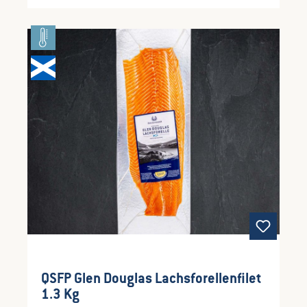
ausgezeichnetDrei Jahre in den schottischen
Lochs aufgewachsenMax. 15-20 kg Lachs je m³
im AufzuchtbeckenErnährung mit nachhaltig
gefangenem, gentechnikfreiem Pflanzen- und
FischfutterSaftiges, festes Fleisch dank starker
natürlicher StrömungLückenlose
Rückverfolgbarkeit durch ein strenges
IdentifikationssystemAufzucht ohne Antibiotika
QSFP Glen Douglas Lachsforellenfilet
1.3 Kg