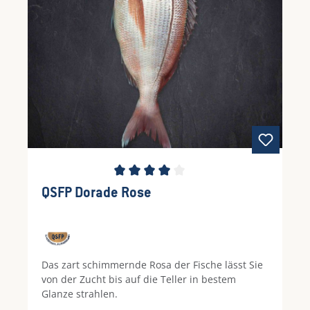
Durchschnittliche Bewertung von 4 von 5 Ste
QSFP Dorade Rose
Das zart schimmernde Rosa der Fische lässt Sie
von der Zucht bis auf die Teller in bestem
Glanze strahlen.