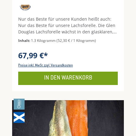
Nur das Beste für unsere Kunden heißt auch:
Nur das Beste für unsere Lachsforelle. Die Glen
Douglas Lachsforelle wächst in den glasklaren,
eisigen Meerwasserlochs Schottlands auf. Dort
Inhalt:
1.3 Kilogramm
(52,30 € / 1 Kilogramm)
hat sie viel Platz, denn pro 100 Liter frischestem
Wasser wird nur 1 Kilogramm Fisch eingesetzt.
67,99 €*
Die Familienbetriebe, die seit Generationen die
Forellenzucht betreiben, legen Wert auf
Preise inkl. MwSt. zzgl. Versandkosten
tiergerechte Aufzucht, mit viel Bewegung, ohne
Antibiotika und Wachstumshormone. Das ist das
IN DEN WARENKORB
Geheimnis der schottischen Lachsforelle und
macht sie damit zu einer absoluten Delikatesse.