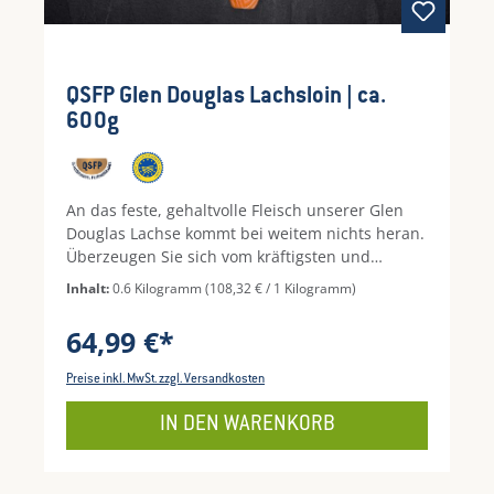
QSFP Glen Douglas Lachsloin | ca.
600g
An das feste, gehaltvolle Fleisch unserer Glen
Douglas Lachse kommt bei weitem nichts heran.
Überzeugen Sie sich vom kräftigsten und
nahezu grätenfreien premium Zuschnitt aus
Inhalt:
0.6 Kilogramm
(108,32 € / 1 Kilogramm)
dem oberen Rücken. Der große
Bewegungsfreiraum während der sensibel
64,99 €*
angepassten Aufzucht spiegelt sich im
unvergleichlichen Geschmack und der
Preise inkl. MwSt. zzgl. Versandkosten
einmaligen Textur wider. Darüber hinaus
werden Sie schnell feststellen, dass die Loins
IN DEN WARENKORB
beim Braten nur einen Bruchteil der Flüssigkeit
verlieren, wie Sie es vom herkömmlichen Lachs
gewohnt sind. Auch das verdanken wir dem