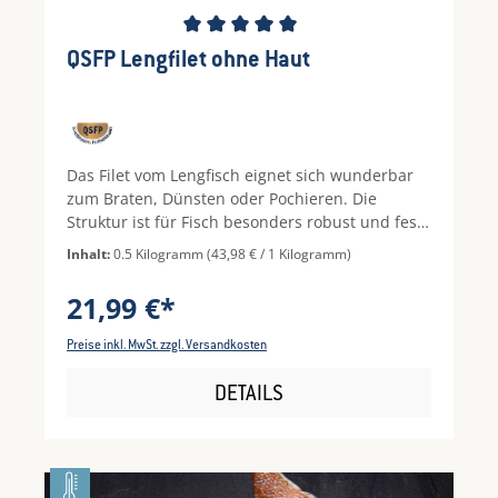
Durchschnittliche Bewertung von 5 von 5 Ste
QSFP Lengfilet ohne Haut
Das Filet vom Lengfisch eignet sich wunderbar
zum Braten, Dünsten oder Pochieren. Die
Struktur ist für Fisch besonders robust und fest,
was bedeutet, dass das Filet ohne Panade oder
Inhalt:
0.5 Kilogramm
(43,98 € / 1 Kilogramm)
Mehl bestens zurechtkommt. Außerdem hält es
für kurze Zeit höhere Temperaturen aus und
21,99 €*
qualifiziert sich somit bestens für herzhafte
Gerichte aus dem Ofen mit Senf-, Frucht- oder
Preise inkl. MwSt. zzgl. Versandkosten
Nusskruste. So lässt sich der hochgeschätzte,
natürliche Geschmack besonders köstlich
DETAILS
unterstreichen. Wie klingt Lengfischfilet mit
Wirsingspalten und Orangenscheiben vom Grill
für Sie?