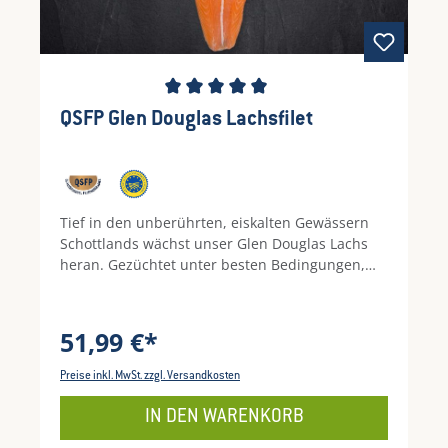
Durchschnittliche Bewertung von 5 von 5 Ste
QSFP Glen Douglas Lachsfilet
Tief in den unberührten, eiskalten Gewässern
Schottlands wächst unser Glen Douglas Lachs
heran. Gezüchtet unter besten Bedingungen,
entwickelt er sein unvergleichlich zartes Fleisch
und die perfekte Fettmarmorierung. Ein
Geschmack, der an klare Seen und unberührte
51,99 €*
Natur erinnert – ideal für feine Lachstatar, edles
Sashimi oder schonend gegart mit frischen
Preise inkl. MwSt. zzgl. Versandkosten
Kräutern. Glen Douglas-Lachs, ein echter
Highlander mit QSFP Siegel: Als erstes Produkt
IN DEN WARENKORB
außerhalb Frankreichs mit dem Label Rouge