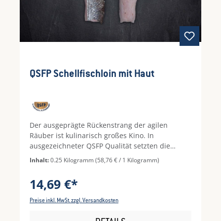
QSFP Schellfischloin mit Haut
Der ausgeprägte Rückenstrang der agilen
Räuber ist kulinarisch großes Kino. In
ausgezeichneter QSFP Qualität setzten die
Köstlichkeiten aus der Dorsch-Familie auf
Inhalt:
0.25 Kilogramm
(58,76 € / 1 Kilogramm)
mineralisch würzigen Eigengeschmack.
Verzaubern Sie Ihren Gaumen mit dem feinen
14,69 €*
Fleisch Seite an Seite mit buttrigen Kartoffeln,
cremigen Dips und knackigen Gurken mit Dill
Preise inkl. MwSt. zzgl. Versandkosten
oder Wasabi für den genussvollen Twist.