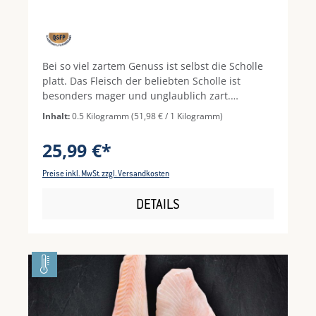
Bei so viel zartem Genuss ist selbst die Scholle
platt. Das Fleisch der beliebten Scholle ist
besonders mager und unglaublich zart.
Berühmt für vielerlei Klassiker, wie etwa Scholle
Inhalt:
0.5 Kilogramm
(51,98 € / 1 Kilogramm)
Finkenwerder Art, eignet sich der delikate
Plattfisch vor allem für eine schonende
25,99 €*
Zubereitung mit Speck, Kartoffeln und allem,
was sonst noch richtig gut schmeckt. Auch vom
Preise inkl. MwSt. zzgl. Versandkosten
Blech, mit frischer Zitrone und warmen Safran-
Gurken macht das feine Fleisch am Gaumen
DETAILS
einiges her. Entdecken Sie auch unser Highlight
aus dem Frischeparadies: QSFP Schollenfilets
auf Perlgraupenrisotto mit Kürbis an
gebackenem Rucola.