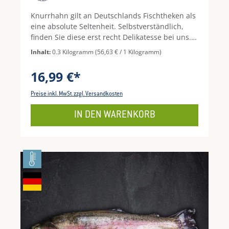
Knurrhahn gilt an Deutschlands Fischtheken als
eine absolute Seltenheit. Selbstverständlich,
finden Sie diese erst recht Delikatesse bei uns.
Und damit nicht genug: Sie erhalten die Filets
Inhalt:
0.3 Kilogramm
(56,63 € / 1 Kilogramm)
des Edelfischs sogar QSFP zertifiziert. Wir
empfehlen, Knurrhahnfilets schonend zu garen.
16,99 €*
Das bedeutet, mit frischen Kräutern und
Gewürzen in Butcher Paper oder
Preise inkl. MwSt. zzgl. Versandkosten
Pergamentpapier verpackt langsam im Ofen gar
ziehen zu lassen. Genießen Sie Knurrahn von
IN DEN WARENKORB
seiner leichten Seite, mit Gelber Bete, bunten
Rüben und schwarzem Reis oder setzen Sie auf
deftig herzhafte Beilagen wie
Pumpernickelkruste, geschmorte Pastinaken
und gebratenen Speck.