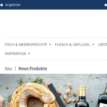
Angebote
m Hauptinhalt springen
Zur Suche springen
Zur Hauptnavigation springen
FISCH & MEERESFRÜCHTE
FLEISCH & GEFLÜGEL
OBST
INSPIRATION
|
Neu
Neue Produkte