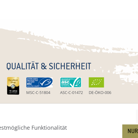
QUALITÄT & SICHERHEIT
MSC-C-51804
ASC-C-01472
DE-ÖKO-006
stmögliche Funktionalität
um
Widerruf
Widerrufsformular
AGB
Zahlung
Versa
NUR